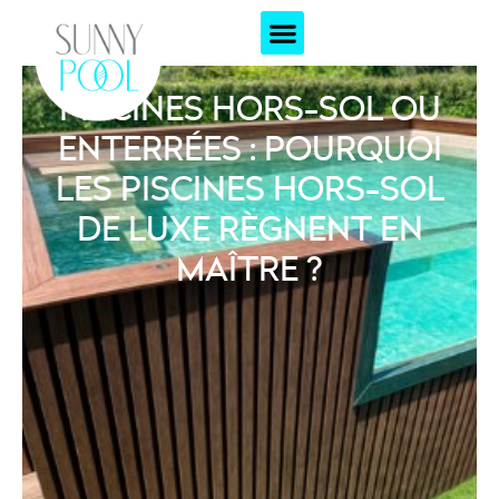
PISCINES HORS-SOL OU
ENTERRÉES : POURQUOI
LES PISCINES HORS-SOL
DE LUXE RÈGNENT EN
MAÎTRE ?