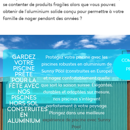
se contenter de produits fragiles alors que vous pouvez
obtenir de l’aluminium solide conçu pour permettre à votre
famille de nager pendant des années ?
GARDEZ
Protégez votre piscine avec les
CO
VOTRE
piscines robustes en aluminium de
PISCINE
P
Sunny Pool (construites en Europe)
PRÊTE
et nagez confortablement quelle
POUR LA
FÊTE AVEC
que soit la saison suisse. Élégantes,
NOS
durables et adaptées sur mesure,
PISCINES
nos piscines s’intègrent
HORS SOL
parfaitement à votre paysage.
CONSTRUITES
Plongez dans une meilleure
EN
ALUMINIUM
expérience de piscine avec Sunny
Pool
.